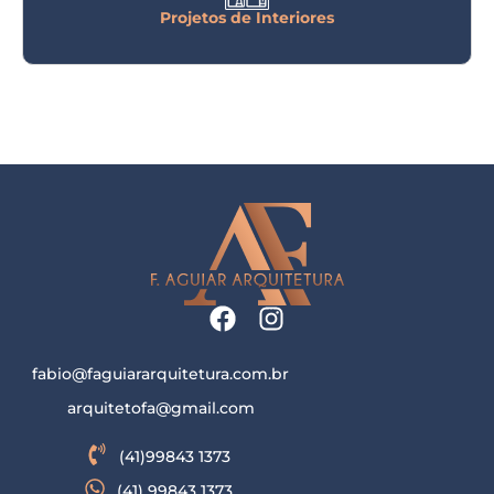
Projetos de Interiores
fabio@faguiararquitetura.com.br
arquitetofa@gmail.com
(41)99843 1373
(41) 99843 1373